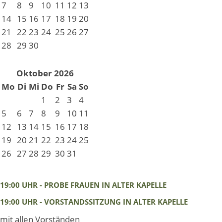
7
8
9
10
11
12
13
14
15
16
17
18
19
20
21
22
23
24
25
26
27
28
29
30
Oktober 2026
Mo
Di
Mi
Do
Fr
Sa
So
1
2
3
4
5
6
7
8
9
10
11
12
13
14
15
16
17
18
19
20
21
22
23
24
25
26
27
28
29
30
31
19:00 UHR - PROBE FRAUEN IN ALTER KAPELLE
19:00 UHR - VORSTANDSSITZUNG IN ALTER KAPELLE
mit allen Vorständen