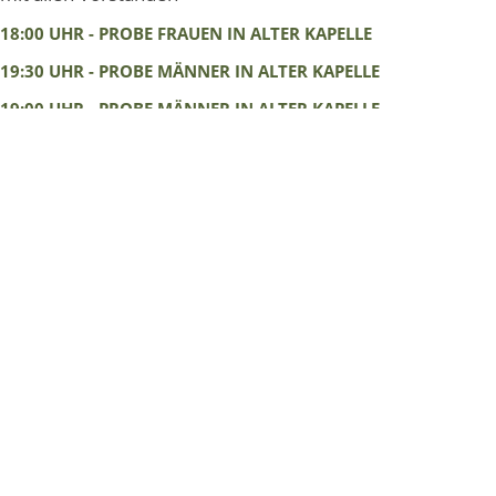
18:00 UHR - PROBE FRAUEN IN ALTER KAPELLE
19:30 UHR - PROBE MÄNNER IN ALTER KAPELLE
19:00 UHR - PROBE MÄNNER IN ALTER KAPELLE
10:00 UHR - PROBENTAG ALLE CHÖRE IM SÄNGERHEIM
FREUDENBERG
19:00 UHR - PROBE MÄNNER IN ALTER KAPELLE
CHORFAHRT / TAGESAUSFLUG
oder am 19.09.26
18:00 UHR - GEMEINSAME PROBE IN ST. HUBERTUS KAPELLE
TAG DES LIEDES IN FREUDENBERG
IMPRESSUM
|
DATENSCHUTZERKLÄRUNG
|
KONTAKT
|
MITGLIED WERDEN